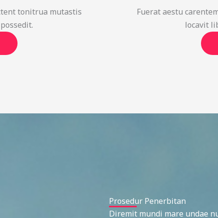
tent tonitrua mutastis
Fuerat aestu carentem
 possedit.
locavit l
Prosedur Penerbitan
Diremit mundi mare undae nun