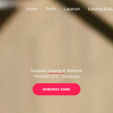
Home
Profil
Layanan
Katalog Buk
Selamat Datang di Website
Penerbit JDS - Surabaya
HUBUNGI KAMI