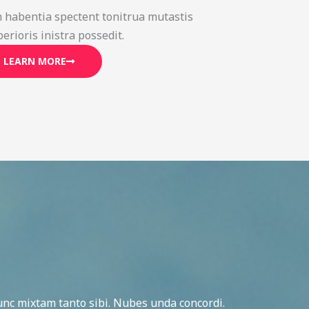
 habentia spectent tonitrua mutastis
iberioris inistra possedit.
LEARN MORE
c mixtam tanto sibi. Nubes unda concordi.