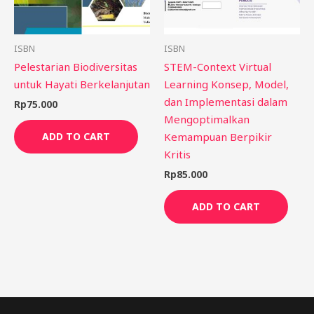
ISBN
ISBN
Pelestarian Biodiversitas
STEM-Context Virtual
untuk Hayati Berkelanjutan
Learning Konsep, Model,
dan Implementasi dalam
Rp
75.000
Mengoptimalkan
Kemampuan Berpikir
ADD TO CART
Kritis
Rp
85.000
ADD TO CART