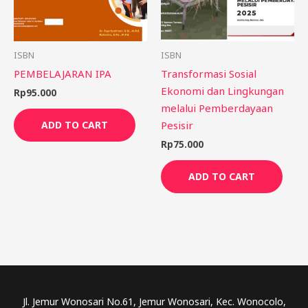
ISBN
ISBN
PEMBELAJARAN IPA
Transformasi Sosial
Ekonomi dan Lingkungan
Rp
95.000
melalui Pemberdayaan
Pesisir
ADD TO CART
Rp
75.000
ADD TO CART
Jl. Jemur Wonosari No.61, Jemur Wonosari, Kec. Wonocolo,