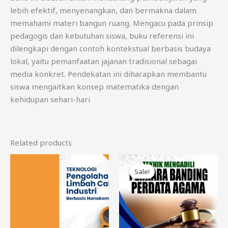
lebih efektif, menyenangkan, dan bermakna dalam
memahami materi bangun ruang. Mengacu pada prinsip
pedagogis dan kebutuhan siswa, buku referensi ini
dilengkapi dengan contoh kontekstual berbasis budaya
lokal, yaitu pemanfaatan jajanan tradisional sebagai
media konkret. Pendekatan ini diharapkan membantu
siswa mengaitkan konsep matematika dengan
kehidupan sehari-hari
Related products
Original
Current
price
price
Sale!
Sale!
was:
is:
Rp450.000.
Rp300.000