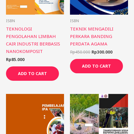
ISBN
ISBN
TEKNOLOGI
TEKNIK MENGADILI
PENGOLAHAN LIMBAH
PERKARA BANDING
CAIR INDUSTRI BERBASIS
PERDATA AGAMA
NANOKOMPOSIT
Rp
450.000
Rp
300.000
Rp
85.000
ADD TO CART
ADD TO CART