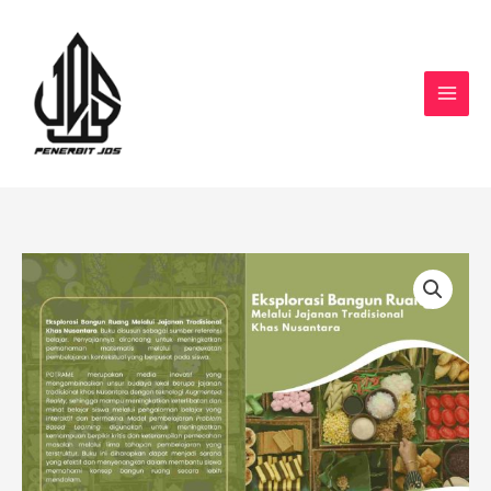
Skip
to
content
Eksplorasi
Bangun
Ruang
Melalui
Jajanan
Tradisional
Khas
Nusantara
quantity