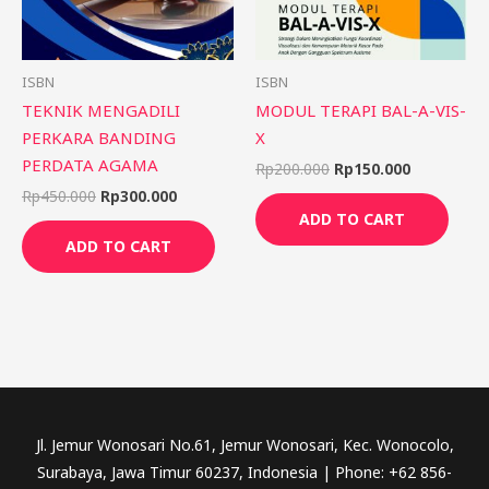
ISBN
ISBN
TEKNIK MENGADILI
MODUL TERAPI BAL-A-VIS-
PERKARA BANDING
X
PERDATA AGAMA
Rp
200.000
Rp
150.000
Rp
450.000
Rp
300.000
ADD TO CART
ADD TO CART
Jl. Jemur Wonosari No.61, Jemur Wonosari, Kec. Wonocolo,
Surabaya, Jawa Timur 60237, Indonesia | Phone: +62 856-