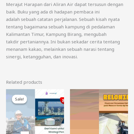
Merajut Harapan dari Aliran Air
dapat tersusun dengan
baik. Buku yang ada di hadapan pembaca ini
adalah
sebuah catatan perjalanan. Sebuah kisah nyata
tentang bagaimana sebuah
kampung di pedalaman
Kalimantan Timur, Kampung Birang, mengubah
takdir
pertaniannya. Ini bukan sekadar cerita tentang
menanam kakao, melainkan
sebuah narasi tentang
sinergi, ketangguhan, dan inovasi.
Related products
Original
Current
price
price
Sale!
Sale!
was:
is:
Rp90.000.
Rp80.000.