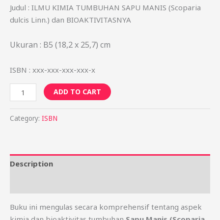
Judul : ILMU KIMIA TUMBUHAN SAPU MANIS (Scoparia
dulcis Linn.) dan BIOAKTIVITASNYA
Ukuran : B5 (18,2 x 25,7) cm
ISBN : xxx-xxx-xxx-xxx-x
ADD TO CART
Category:
ISBN
Description
Reviews (0)
Buku ini mengulas secara komprehensif tentang aspek
kimia dan bioaktivitas tumbuhan
Sapu Manis (Scoparia