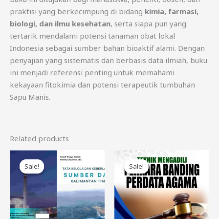
praktisi yang berkecimpung di bidang
kimia, farmasi,
biologi, dan ilmu kesehatan
, serta siapa pun yang
tertarik mendalami potensi tanaman obat lokal
Indonesia sebagai sumber bahan bioaktif alami. Dengan
penyajian yang sistematis dan berbasis data ilmiah, buku
ini menjadi referensi penting untuk memahami
kekayaan fitokimia dan potensi terapeutik tumbuhan
Sapu Manis.
Related products
Original
Current
Original
Current
price
price
price
price
Sale!
Sale!
Sale!
Sale!
was:
is:
was:
is:
Rp150.000.
Rp97.500.
Rp450.000.
Rp300.000