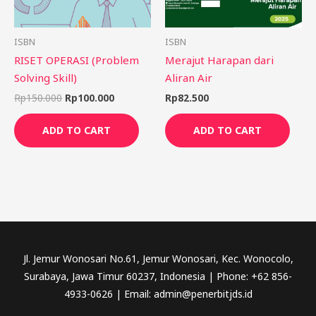
ISBN
ISBN
RISET OPERASI (Problem
Merajut Harapan dari
Solving Skill)
Aliran Air
Rp
150.000
Rp
100.000
Rp
82.500
ADD TO CART
ADD TO CART
Jl. Jemur Wonosari No.61, Jemur Wonosari, Kec. Wonocolo,
Surabaya, Jawa Timur 60237, Indonesia | Phone: +62 856-
4933-0626 | Email: admin@penerbitjds.id