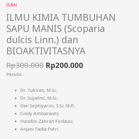
ISBN
ILMU KIMIA TUMBUHAN
SAPU MANIS (Scoparia
dulcis Linn.) dan
BIOAKTIVITASNYA
Rp
300.000
Rp
200.000
Penulis :
Dr. Tukiran, M.Si.;
Dr. Suyatno, M.Si.;
Dwi Septiyarini, S.Si. M.P.;
Cindy Ambarwati;
Handini Zahrah Firdausi;
Anjani Fadia Putri